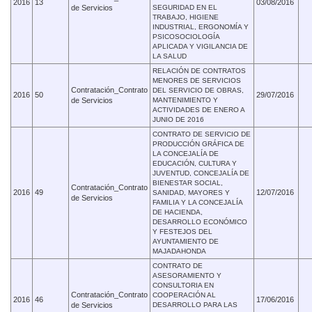
2016
13
03/08/2016
de Servicios
SEGURIDAD EN EL
TRABAJO, HIGIENE
INDUSTRIAL, ERGONOMÍA Y
PSICOSOCIOLOGÍA
APLICADA Y VIGILANCIA DE
LA SALUD
RELACIÓN DE CONTRATOS
MENORES DE SERVICIOS
Contratación_Contrato
DEL SERVICIO DE OBRAS,
2016
50
29/07/2016
de Servicios
MANTENIMIENTO Y
ACTIVIDADES DE ENERO A
JUNIO DE 2016
CONTRATO DE SERVICIO DE
PRODUCCIÓN GRÁFICA DE
LA CONCEJALÍA DE
EDUCACIÓN, CULTURA Y
JUVENTUD, CONCEJALÍA DE
BIENESTAR SOCIAL,
Contratación_Contrato
2016
49
12/07/2016
SANIDAD, MAYORES Y
de Servicios
FAMILIA Y LA CONCEJALÍA
DE HACIENDA,
DESARROLLO ECONÓMICO
Y FESTEJOS DEL
AYUNTAMIENTO DE
MAJADAHONDA
CONTRATO DE
ASESORAMIENTO Y
CONSULTORIA EN
Contratación_Contrato
COOPERACIÓN AL
2016
46
17/06/2016
de Servicios
DESARROLLO PARA LAS