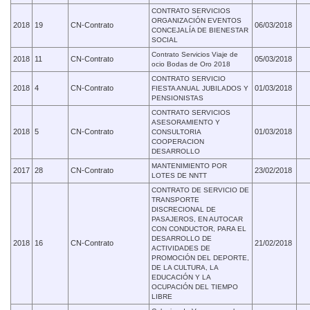
CONTRATO SERVICIOS
ORGANIZACIÓN EVENTOS
2018
19
CN-Contrato
06/03/2018
CONCEJALÍA DE BIENESTAR
SOCIAL
Contrato Servicios Viaje de
2018
11
CN-Contrato
05/03/2018
ocio Bodas de Oro 2018
CONTRATO SERVICIO
2018
4
CN-Contrato
01/03/2018
FIESTA ANUAL JUBILADOS Y
PENSIONISTAS
CONTRATO SERVICIOS
ASESORAMIENTO Y
2018
5
CN-Contrato
01/03/2018
CONSULTORIA
COOPERACION
DESARROLLO
MANTENIMIENTO POR
2017
28
CN-Contrato
23/02/2018
LOTES DE NNTT
CONTRATO DE SERVICIO DE
TRANSPORTE
DISCRECIONAL DE
PASAJEROS, EN AUTOCAR
CON CONDUCTOR, PARA EL
DESARROLLO DE
2018
16
CN-Contrato
21/02/2018
ACTIVIDADES DE
PROMOCIÓN DEL DEPORTE,
DE LA CULTURA, LA
EDUCACIÓN Y LA
OCUPACIÓN DEL TIEMPO
LIBRE