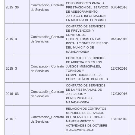
CONSUMIDORES PARA LA
Contratación_Contrato
2015
36
08/04/2016
PRESTACION DEL SERVICIO
de Servicios
DE ASESORAMIENTO
JURÍDICO E INFORMACIÓN
EN MATERIA DE CONSUMO
CONTRATO DE SERVICIOS
DE PREVENCIÓN Y
CONTROL DE
Contratación_Contrato
2015
4
04/04/2016
LEGIONELOSIS EN LAS
de Servicios
INSTALACIONES DE RIESGO
DEL MUNICIPIO DE
MAJADAHONDA
CONTRATO DE SERVICIOS
DE ARBITRAJES EN LOS
Contratación_Contrato
JUEGOS MUNICIPALES,
2015
3
17/03/2016
de Servicios
TORNEOS Y
COMPETICIONES DE LA
CONCEJALÍA DE DEPORTES
CONTRATO DE SERVICIOS
DE LA FIESTA ANUAL DE
Contratación_Contrato
2016
03
17/03/2016
JUBILADOS Y
de Servicios
PENSIONISTAS DE
MAJADAHONDA
RELACION DE CONTRATOS
MENORES DE SERVICIOS
Contratación_Contrato
DEL SERVICIO DE OBRAS,
2016
1
18/01/2016
de Servicios
MANTENIMIENTO Y
ACTIVIDADES DE OCTUBRE
A DICIEMBRE 2015