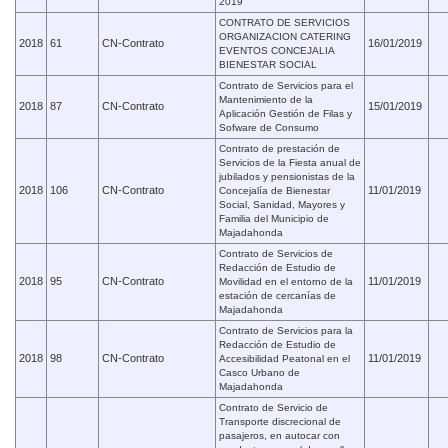
2019
CONTRATO DE SERVICIOS
ORGANIZACION CATERING
2018
61
CN-Contrato
16/01/2019
EVENTOS CONCEJALIA
BIENESTAR SOCIAL
Contrato de Servicios para el
Mantenimiento de la
2018
87
CN-Contrato
15/01/2019
Aplicación Gestión de Filas y
Sofware de Consumo
Contrato de prestación de
Servicios de la Fiesta anual de
jubilados y pensionistas de la
2018
106
CN-Contrato
11/01/2019
Concejalía de Bienestar
Social, Sanidad, Mayores y
Familia del Municipio de
Majadahonda
Contrato de Servicios de
Redacción de Estudio de
2018
95
CN-Contrato
11/01/2019
Movilidad en el entorno de la
estación de cercanías de
Majadahonda
Contrato de Servicios para la
Redacción de Estudio de
2018
98
CN-Contrato
11/01/2019
Accesibilidad Peatonal en el
Casco Urbano de
Majadahonda
Contrato de Servicio de
Transporte discrecional de
pasajeros, en autocar con