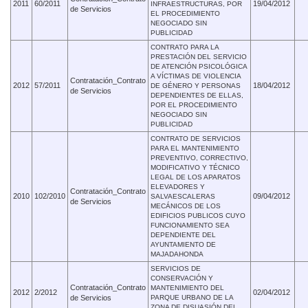
2011
60/2011
19/04/2012
INFRAESTRUCTURAS, POR
de Servicios
EL PROCEDIMIENTO
NEGOCIADO SIN
PUBLICIDAD
CONTRATO PARA LA
PRESTACIÓN DEL SERVICIO
DE ATENCIÓN PSICOLÓGICA
A VÍCTIMAS DE VIOLENCIA
Contratación_Contrato
2012
57/2011
18/04/2012
DE GÉNERO Y PERSONAS
de Servicios
DEPENDIENTES DE ELLAS,
POR EL PROCEDIMIENTO
NEGOCIADO SIN
PUBLICIDAD
CONTRATO DE SERVICIOS
PARA EL MANTENIMIENTO
PREVENTIVO, CORRECTIVO,
MODIFICATIVO Y TÉCNICO
LEGAL DE LOS APARATOS
ELEVADORES Y
Contratación_Contrato
2010
102/2010
09/04/2012
SALVAESCALERAS
de Servicios
MECÁNICOS DE LOS
EDIFICIOS PUBLICOS CUYO
FUNCIONAMIENTO SEA
DEPENDIENTE DEL
AYUNTAMIENTO DE
MAJADAHONDA
SERVICIOS DE
CONSERVACIÓN Y
Contratación_Contrato
MANTENIMIENTO DEL
2012
2/2012
02/04/2012
de Servicios
PARQUE URBANO DE LA
ZONA DE DISUASIÓN DEL