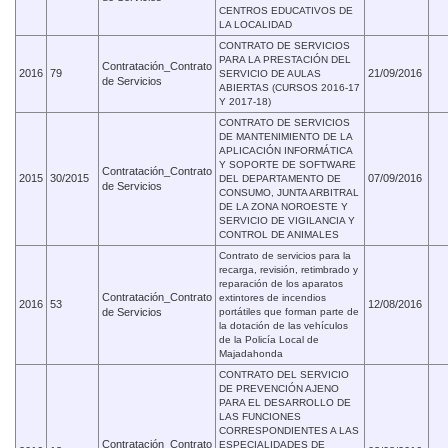
CENTROS EDUCATIVOS DE
LA LOCALIDAD
CONTRATO DE SERVICIOS
PARA LA PRESTACIÓN DEL
Contratación_Contrato
2016
79
21/09/2016
SERVICIO DE AULAS
de Servicios
ABIERTAS (CURSOS 2016-17
Y 2017-18)
CONTRATO DE SERVICIOS
DE MANTENIMIENTO DE LA
APLICACIÓN INFORMÁTICA
Y SOPORTE DE SOFTWARE
Contratación_Contrato
2015
30/2015
07/09/2016
DEL DEPARTAMENTO DE
de Servicios
CONSUMO, JUNTA ARBITRAL
DE LA ZONA NOROESTE Y
SERVICIO DE VIGILANCIA Y
CONTROL DE ANIMALES
Contrato de servicios para la
recarga, revisión, retimbrado y
reparación de los aparatos
Contratación_Contrato
extintores de incendios
2016
53
12/08/2016
de Servicios
portátiles que forman parte de
la dotación de las vehículos
de la Policía Local de
Majadahonda
CONTRATO DEL SERVICIO
DE PREVENCIÓN AJENO
PARA EL DESARROLLO DE
LAS FUNCIONES
CORRESPONDIENTES A LAS
Contratación_Contrato
ESPECIALIDADES DE