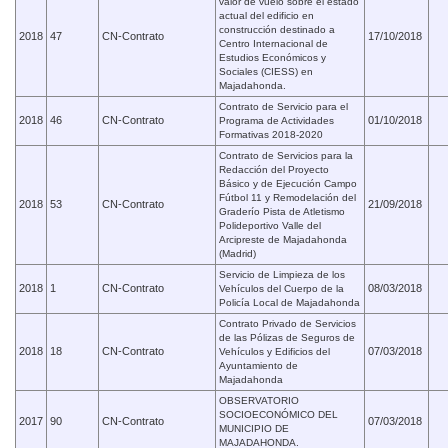
valor de vuelo sobre el estado
actual del edificio en
construcción destinado a
2018
47
CN-Contrato
17/10/2018
Centro Internacional de
Estudios Económicos y
Sociales (CIESS) en
Majadahonda.
Contrato de Servicio para el
2018
46
CN-Contrato
01/10/2018
Programa de Actividades
Formativas 2018-2020
Contrato de Servicios para la
Redacción del Proyecto
Básico y de Ejecución Campo
Fútbol 11 y Remodelación del
2018
53
CN-Contrato
21/09/2018
Graderío Pista de Atletismo
Polideportivo Valle del
Arcipreste de Majadahonda
(Madrid)
Servicio de Limpieza de los
2018
1
CN-Contrato
08/03/2018
Vehículos del Cuerpo de la
Policía Local de Majadahonda
Contrato Privado de Servicios
de las Pólizas de Seguros de
2018
18
CN-Contrato
07/03/2018
Vehículos y Edificios del
Ayuntamiento de
Majadahonda
OBSERVATORIO
SOCIOECONÓMICO DEL
2017
90
CN-Contrato
07/03/2018
MUNICIPIO DE
MAJADAHONDA.