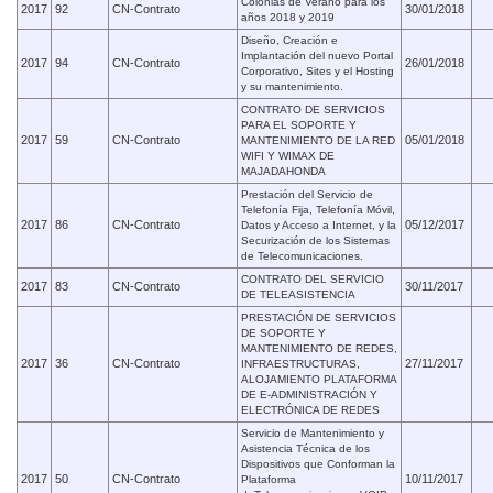
Colonias de Verano para los
2017
92
CN-Contrato
30/01/2018
años 2018 y 2019
Diseño, Creación e
Implantación del nuevo Portal
2017
94
CN-Contrato
26/01/2018
Corporativo, Sites y el Hosting
y su mantenimiento.
CONTRATO DE SERVICIOS
PARA EL SOPORTE Y
2017
59
CN-Contrato
05/01/2018
MANTENIMIENTO DE LA RED
WIFI Y WIMAX DE
MAJADAHONDA
Prestación del Servicio de
Telefonía Fija, Telefonía Móvil,
2017
86
CN-Contrato
05/12/2017
Datos y Acceso a Internet, y la
Securización de los Sistemas
de Telecomunicaciones.
CONTRATO DEL SERVICIO
2017
83
CN-Contrato
30/11/2017
DE TELEASISTENCIA
PRESTACIÓN DE SERVICIOS
DE SOPORTE Y
MANTENIMIENTO DE REDES,
2017
36
CN-Contrato
27/11/2017
INFRAESTRUCTURAS,
ALOJAMIENTO PLATAFORMA
DE E-ADMINISTRACIÓN Y
ELECTRÓNICA DE REDES
Servicio de Mantenimiento y
Asistencia Técnica de los
Dispositivos que Conforman la
2017
50
CN-Contrato
10/11/2017
Plataforma