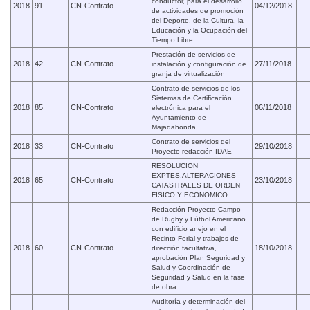
conductor, para el desarrollo
2018
91
CN-Contrato
04/12/2018
de actividades de promoción
del Deporte, de la Cultura, la
Educación y la Ocupación del
Tiempo Libre.
Prestación de servicios de
2018
42
CN-Contrato
27/11/2018
instalación y configuración de
granja de virtualización
Contrato de servicios de los
Sistemas de Certificación
2018
85
CN-Contrato
06/11/2018
electrónica para el
Ayuntamiento de
Majadahonda
Contrato de servicios del
2018
33
CN-Contrato
29/10/2018
Proyecto redacción IDAE
RESOLUCION
EXPTES.ALTERACIONES
2018
65
CN-Contrato
23/10/2018
CATASTRALES DE ORDEN
FISICO Y ECONOMICO
Redacción Proyecto Campo
de Rugby y Fútbol Americano
con edificio anejo en el
Recinto Ferial y trabajos de
2018
60
CN-Contrato
18/10/2018
dirección facultativa,
aprobación Plan Seguridad y
Salud y Coordinación de
Seguridad y Salud en la fase
de obra.
Auditoría y determinación del