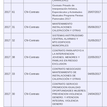
CARRALERO)
Contrato Privado de
Interpretación Artística,
2017
61
CN-Contrato
20/07/2017
Espectáculos y Actividades
Musicales Programa Fiestas
Patronales 2017
MANTENIMIENTO
2017
31
CN-Contrato
05/06/2017
INSTALACIONES
CALEFACCIÓN Y OTRAS
SISTEMAS ANTITRUSISMO
CENTRAL ALARMAS Y
2017
32
CN-Contrato
31/05/2017
MTO.EDIFICIOS
MUNICIPALES
CONTRATO PARA APOYO A
LA INTERVENCION
2017
38
CN-Contrato
22/05/2017
JOVENES, MENORES Y
FAMILIAS EN RIESGO
EXCLUSION
CONTRATO NEGOCIADO
MANTENIMIENTO DE
2017
33
CN-Contrato
04/05/2017
INSTALACIONES DE
CALEFACCIÓN Y OTRAS
CONTRATO SERVICIO
PROMOCION IGUALDAD
OPORTUNIDADES MUJERES;
2017
30
CN-Contrato
24/04/2017
PREVENCION VIOLENCIA
GENERO; Y ATENCION
INTEGRAL VIOLENCIA
GENERO