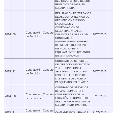
DEL STMO. CRISTO DE LOS
REMEDIOS DE 2015, EN
MAJADAHONDA
REALIZACIÓN DE TRABAJOS
DE ASESOR O TÉCNICO DE
PREVENCIÓN RIESGOS
LABORALES Y
COORDINACIÓN DE
SEGURIDAD Y SALUD
Contratación_Contrato
2014
39
20/07/2015
DURANTE LAS OBRAS DEL
de Servicios
CONTRATO DE
MANTENIMIENTO INTEGRAL
DE INFRAESTRUCTURAS,
INSTALACIONES Y
EQUIPAMIENTOS URBANOS
EN MAJADAHONDA
CONTRATO DE SERVICIOS
DE DIRECCION FACULTATIVA
Y COORDINACION DE
Contratación_Contrato
2015
12
20/07/2015
SEGURIDAD Y SALUD EN
de Servicios
FASE DE EJECUCIÓN DE
LAS OBRAS DEL NUEVO
PARQUE ADOLFO SUÁREZ
CONTRATO DE SERVICIOS
DE MANTENIMIENTO Y
Contratación_Contrato
CONSERVACIÓN DE LA
2014
38
07/07/2015
de Servicios
ESTACIÓN DE BOMBEO DEL
ÁREA DE OPORTUNIDAD DE
MAJADAHONDA (MADRID)
Contratación_Contrato
2015
1
21/05/2015
CAMPAMENTOS URBANOS