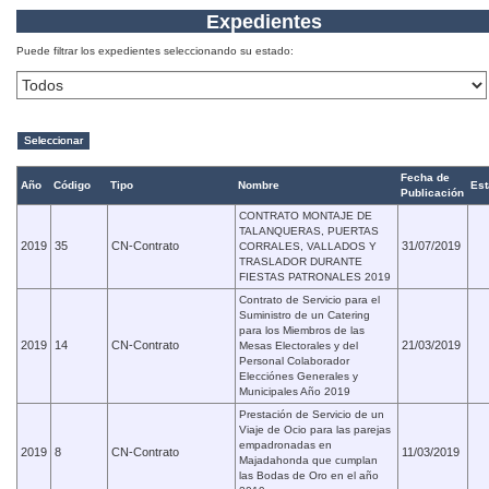
Expedientes
Puede filtrar los expedientes seleccionando su estado:
Fecha de
Año
Código
Tipo
Nombre
Est
Publicación
CONTRATO MONTAJE DE
TALANQUERAS, PUERTAS
2019
35
CN-Contrato
31/07/2019
CORRALES, VALLADOS Y
TRASLADOR DURANTE
FIESTAS PATRONALES 2019
Contrato de Servicio para el
Suministro de un Catering
para los Miembros de las
2019
14
CN-Contrato
21/03/2019
Mesas Electorales y del
Personal Colaborador
Elecciónes Generales y
Municipales Año 2019
Prestación de Servicio de un
Viaje de Ocio para las parejas
empadronadas en
2019
8
CN-Contrato
11/03/2019
Majadahonda que cumplan
las Bodas de Oro en el año