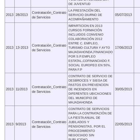
DE JUVENTUD
LA PRESTACIÓN DEL
Contratación_Contrato
2013
28/2013
05/07/2013
SERVICIO DIURNO DE
de Servicios
ACOMPAÑAMIENTO
IMPARTICION EN 2013
CURSOS FORMACIÓN
INCLUIDOS CONVENIO
COLABORACIÓN 2012
ENTRE C. EMPLEO,
Contratación_Contrato
2013
13-2013
17/06/2013
TURISMO CULTURA Y AYTO
de Servicios
MAJADAHONDA,FINANCIADO
POR S.P.EMPLEO
ESTATAL,COFINANCIADO F.
SOCIAL EUROPEO EN 50%,
PARA F.P
CONTRATO DE SERVICIO DE
DESBROCES Y SIEGA DE
PASTOS EN PREVENCION
Contratación_Contrato
2013
11/2013
30/05/2013
DE INCENDIOS EN
de Servicios
DIFERENTES UBICACIONES
DEL MUNICIPIO DE
MAJADAHONDA
CONTRATO DE SERVICIOS
PARA LA CONTRATACIÓN DE
LA FIESTA ANUAL DE
Contratación_Contrato
JUBILADOS Y
2013
9/2013
22/05/2013
de Servicios
PENSIONISTAS, POR EL
PROCEDIMIENTO
NEGOCIADO SIN
PUBLICIDAD