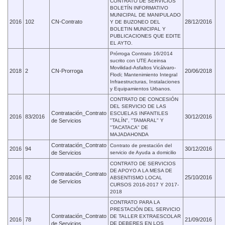
CONTRATO DE SERVICIOS
BOLETÍN INFORMATIVO
MUNICIPAL DE MANIPULADO
2016
102
CN-Contrato
28/12/2016
Y DE BUZONEO DEL
BOLETIN MUNICIPAL Y
PUBLICACIONES QUE EDITE
EL AYTO.
Prórroga Contrato 16/2014
sucrito con UTE Aceinsa
Movilidad-Asfaltos Vicálvaro-
2018
2
CN-Prorroga
20/06/2018
Flodi; Mantenimiento Integral
Infraestructuras, Instalaciones
y Equipamientos Urbanos.
CONTRATO DE CONCESIÓN
DEL SERVICIO DE LAS
Contratación_Contrato
ESCUELAS INFANTILES
2016
83/2016
30/12/2016
de Servicios
"TALÍN", "TAMARAL" Y
"TACATACA" DE
MAJADAHONDA
Contratación_Contrato
Contrato de prestación del
2016
94
30/12/2016
de Servicios
servicio de Ayuda a domicilio
CONTRATO DE SERVICIOS
DE APOYO A LA MESA DE
Contratación_Contrato
2016
82
25/10/2016
ABSENTISMO LOCAL
de Servicios
CURSOS 2016-2017 Y 2017-
2018
CONTRATO PARA LA
PRESTACIÓN DEL SERVICIO
Contratación_Contrato
DE TALLER EXTRAESCOLAR
2016
78
21/09/2016
de Servicios
DE DEBERES EN LOS