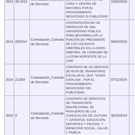
2014
39-2013
10/02/2015
de Servicios
CITAS Y CENTRO DE
MAYORES POR EL
PROCEDIMIENTO
NEGOCIADO SI PUBLICIDAD
CONTRATACIÓN DE UN
PROFESOR DE UNA
UNIVERSIDAD PÚBLICA
PARA DESARROLLAR LA
Contratación_Contrato
FUNCIÓN DE PRESIDENTE
2014
28/2014
06/02/2015
de Servicios
DE LOS COLEGIOS
ARBITRALES EN LA JUNTA
ARBITRAL DE CONSUMO DE
LA ZONA NOROESTE DE LA
CAM.
CONTRATO DE UN SERVICIO
DE RUTA DE TRANSPORTE
ESCOLAR AL CEIP "SANTA
Contratación_Contrato
2014
21/204
07/11/2014
CATALINA", POR EL
de Servicios
PROCEDIMIENTO
NEGOCIADO SIN
PUBLICIDAD.
CONTRATO DE SERVICIOS
DE TRANSPORTE
DISCRECIONAL DE
PASAJEROS DE LAS
Contratación_Contrato
2014
9
30/10/2014
CONCEJALÍAS DE CULTURA
de Servicios
Y JUVENTUD, EDUCACIÓN,
DEPORTES Y FIESTAS, Y
BIENESTAR SOCIAL, SALUD
Y FAMILIA