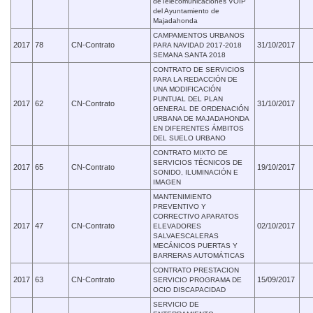
deTelecomunicaciones VOIP
del Ayuntamiento de
Majadahonda
CAMPAMENTOS URBANOS
2017
78
CN-Contrato
31/10/2017
PARA NAVIDAD 2017-2018
SEMANA SANTA 2018
CONTRATO DE SERVICIOS
PARA LA REDACCIÓN DE
UNA MODIFICACIÓN
PUNTUAL DEL PLAN
2017
62
CN-Contrato
31/10/2017
GENERAL DE ORDENACIÓN
URBANA DE MAJADAHONDA
EN DIFERENTES ÁMBITOS
DEL SUELO URBANO
CONTRATO MIXTO DE
SERVICIOS TÉCNICOS DE
2017
65
CN-Contrato
19/10/2017
SONIDO, ILUMINACIÓN E
IMAGEN
MANTENIMIENTO
PREVENTIVO Y
CORRECTIVO APARATOS
2017
47
CN-Contrato
02/10/2017
ELEVADORES
SALVAESCALERAS
MECÁNICOS PUERTAS Y
BARRERAS AUTOMÁTICAS
CONTRATO PRESTACION
2017
63
CN-Contrato
15/09/2017
SERVICIO PROGRAMA DE
OCIO DISCAPACIDAD
SERVICIO DE