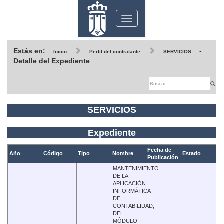
Toggle
navigation
Estás en:
-
Inicio
Perfil del contratante
SERVICIOS
Detalle del Expediente
SERVICIOS
Expediente
Fecha de
Año
Código
Tipo
Nombre
Estado
Publicación
MANTENIMIENTO
DE LA
APLICACIÓN
INFORMÁTICA
DE
CONTABILIDAD,
DEL
MÓDULO