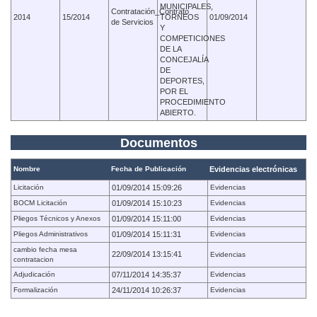
MUNICIPALES,
Contratación_Contrato
2014
15/2014
TORNEOS
01/09/2014
de Servicios
Y
COMPETICIONES
DE LA
CONCEJALÍA
DE
DEPORTES,
POR EL
PROCEDIMIENTO
ABIERTO.
Documentos
Nombre
Fecha de Publicación
Evidencias electrónicas
Licitación
01/09/2014 15:09:26
Evidencias
BOCM Licitación
01/09/2014 15:10:23
Evidencias
Pliegos Técnicos y Anexos
01/09/2014 15:11:00
Evidencias
Pliegos Administrativos
01/09/2014 15:11:31
Evidencias
cambio fecha mesa
22/09/2014 13:15:41
Evidencias
contratacion
Adjudicación
07/11/2014 14:35:37
Evidencias
Formalización
24/11/2014 10:26:37
Evidencias