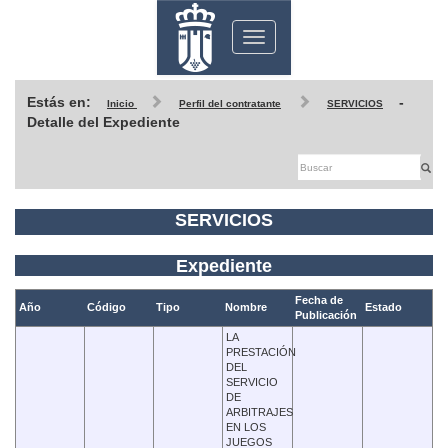
Toggle
navigation
Estás en:
-
Inicio
Perfil del contratante
SERVICIOS
Detalle del Expediente
SERVICIOS
Expediente
Fecha de
Año
Código
Tipo
Nombre
Estado
Publicación
LA
PRESTACIÓN
DEL
SERVICIO
DE
ARBITRAJES
EN LOS
JUEGOS