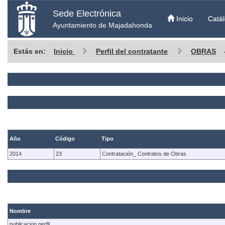
Sede Electrónica
Inicio
Catál
Ayuntamiento de Majadahonda
Estás en:
Inicio
Perfil del contratante
OBRAS
Año
Código
Tipo
2014
23
Contratación_ Contratos de Obras
Nombre
publicacion perfil