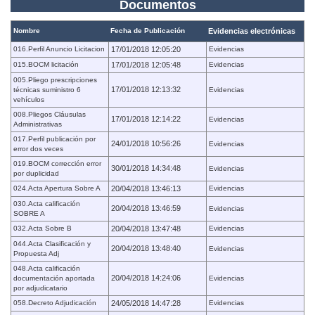
Documentos
Nombre
Fecha de Publicación
Evidencias electrónicas
016.Perfil Anuncio Licitacion
17/01/2018 12:05:20
Evidencias
015.BOCM licitación
17/01/2018 12:05:48
Evidencias
005.Pliego prescripciones
17/01/2018 12:13:32
técnicas suministro 6
Evidencias
vehículos
008.Pliegos Cláusulas
17/01/2018 12:14:22
Evidencias
Administrativas
017.Perfil publicación por
24/01/2018 10:56:26
Evidencias
error dos veces
019.BOCM corrección error
30/01/2018 14:34:48
Evidencias
por duplicidad
024.Acta Apertura Sobre A
20/04/2018 13:46:13
Evidencias
030.Acta calificación
20/04/2018 13:46:59
Evidencias
SOBRE A
032.Acta Sobre B
20/04/2018 13:47:48
Evidencias
044.Acta Clasificación y
20/04/2018 13:48:40
Evidencias
Propuesta Adj
048.Acta calificación
20/04/2018 14:24:06
documentación aportada
Evidencias
por adjudicatario
058.Decreto Adjudicación
24/05/2018 14:47:28
Evidencias