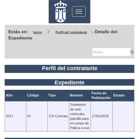
Toggle
navigation
Estás en:
- Detalle del
Inicio
Perfil del contratante
Expediente
Perfil del contratante
Expediente
Fecha de
Año
Código
Tipo
Nombre
Estado
Publicación
Suministro
de seis
vehículos
2017
87
CN-Contrato
17/01/2018
patrulla para
el cuerpo de
Policía Local