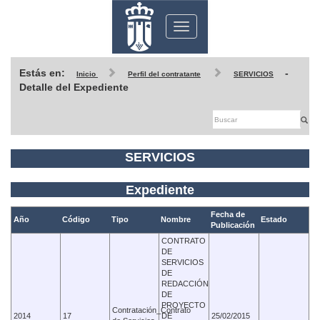
Toggle
navigation
Estás en:
-
Inicio
Perfil del contratante
SERVICIOS
Detalle del Expediente
SERVICIOS
Expediente
Fecha de
Año
Código
Tipo
Nombre
Estado
Publicación
CONTRATO
DE
SERVICIOS
DE
REDACCIÓN
DE
PROYECTO
Contratación_Contrato
2014
17
DE
25/02/2015