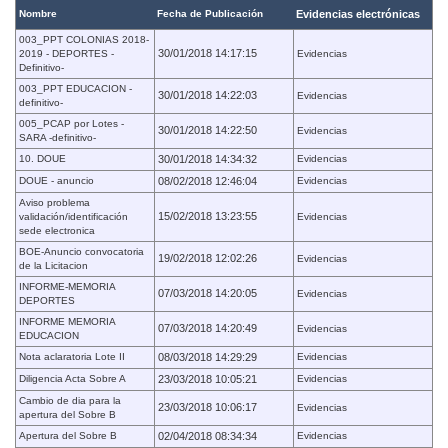
Nombre
Fecha de Publicación
Evidencias electrónicas
003_PPT COLONIAS 2018-
30/01/2018 14:17:15
2019 - DEPORTES -
Evidencias
Definitivo-
003_PPT EDUCACION -
30/01/2018 14:22:03
Evidencias
definitivo-
005_PCAP por Lotes -
30/01/2018 14:22:50
Evidencias
SARA -definitivo-
10. DOUE
30/01/2018 14:34:32
Evidencias
DOUE - anuncio
08/02/2018 12:46:04
Evidencias
Aviso problema
15/02/2018 13:23:55
validación/identificación
Evidencias
sede electronica
BOE-Anuncio convocatoria
19/02/2018 12:02:26
Evidencias
de la Licitacion
INFORME-MEMORIA
07/03/2018 14:20:05
Evidencias
DEPORTES
INFORME MEMORIA
07/03/2018 14:20:49
Evidencias
EDUCACION
Nota aclaratoria Lote II
08/03/2018 14:29:29
Evidencias
Diligencia Acta Sobre A
23/03/2018 10:05:21
Evidencias
Cambio de dia para la
23/03/2018 10:06:17
Evidencias
apertura del Sobre B
Apertura del Sobre B
02/04/2018 08:34:34
Evidencias