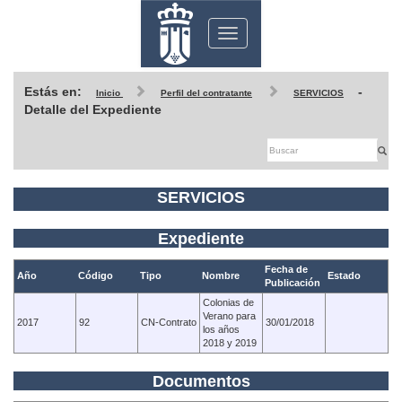
Toggle
navigation
Estás en:
-
Inicio
Perfil del contratante
SERVICIOS
Detalle del Expediente
SERVICIOS
Expediente
Fecha de
Año
Código
Tipo
Nombre
Estado
Publicación
Colonias de
Verano para
2017
92
CN-Contrato
30/01/2018
los años
2018 y 2019
Documentos