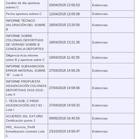
Cambio de dia apertura
03/04/2018 13:56:53
Evidencias
sobres C
Fecha apertura sobres C
12/04/2018 13:05:08
Evidencias
INFORME TÉCNICO
18/04/2018 13:20:56
VALORACIÓN DEL SOBRE
Evidencias
B
INFORME SOBRE
COLONIAS DEPORTIVAS
18/04/2018 13:21:36
Evidencias
DE VERANO SOBRE B
CONCEJALIA DEPORTES
Diligencia Acta informe
19/04/2018 11:42:39
Evidencias
sobre B y apertura sobre C
INFORME SUBSANACION
27/04/2018 14:56:26
ERROR MATERIAL SOBRE
Evidencias
"B" - Lote II
INFORME PROPUESTA
ADJUDICACIÓN COLONIAS
27/04/2018 14:58:06
Evidencias
DEPORTIVAS 2018 2019 -
Lote II
I. TÉCN SOB. C PROP.
27/04/2018 14:59:32
ADJUDICACIÓN 2017-92 -
Evidencias
Lote I
ACUERDO JGL EXT.URG
09/05/2018 16:45:55
Evidencias
Certificación punto 2
093_ Anuncio_Perfil
23/10/2019 14:56:47
formalizacion contrato Lote
Evidencias
1