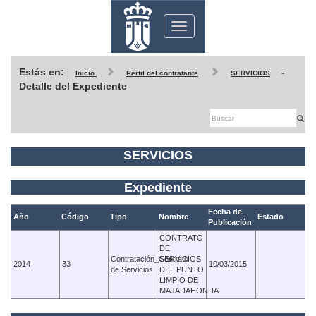
Toggle
navigation
Estás en:
-
Inicio
Perfil del contratante
SERVICIOS
Detalle del Expediente
SERVICIOS
Expediente
Fecha de
Año
Código
Tipo
Nombre
Estado
Publicación
CONTRATO
DE
Contratación_Contrato
SERVICIOS
2014
33
10/03/2015
de Servicios
DEL PUNTO
LIMPIO DE
MAJADAHONDA