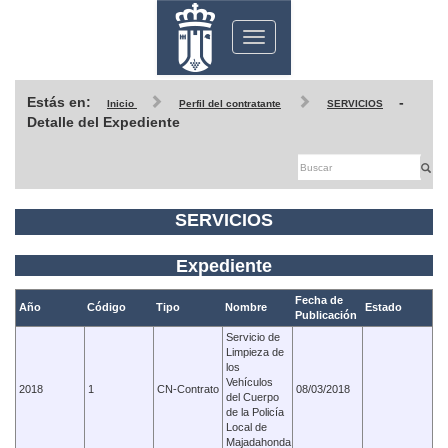
Toggle
navigation
Estás en:
-
Inicio
Perfil del contratante
SERVICIOS
Detalle del Expediente
SERVICIOS
Expediente
Fecha de
Año
Código
Tipo
Nombre
Estado
Publicación
Servicio de
Limpieza de
los
Vehículos
2018
1
CN-Contrato
08/03/2018
del Cuerpo
de la Policía
Local de
Majadahonda