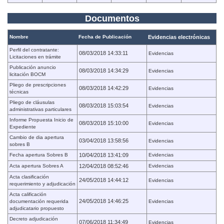
Documentos
Nombre
Fecha de Publicación
Evidencias electrónicas
Perfil del contratante:
08/03/2018 14:33:11
Evidencias
Licitaciones en trámite
Publicación anuncio
08/03/2018 14:34:29
Evidencias
licitación BOCM
Pliego de prescripciones
08/03/2018 14:42:29
Evidencias
técnicas
Pliego de cláusulas
08/03/2018 15:03:54
Evidencias
administrativas particulares
Informe Propuesta Inicio de
08/03/2018 15:10:00
Evidencias
Expediente
Cambio de dia apertura
03/04/2018 13:58:56
Evidencias
sobres B
Fecha apertura Sobres B
10/04/2018 13:41:09
Evidencias
Acta apertura Sobres A
12/04/2018 08:52:46
Evidencias
Acta clasificación
24/05/2018 14:44:12
Evidencias
requerimiento y adjudicación
Acta calificación
24/05/2018 14:46:25
documentación requerida
Evidencias
adjudicatario propuesto
Decreto adjudicación
07/06/2018 11:34:49
Evidencias