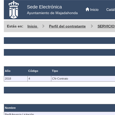
Sede Electrónica
Inicio
Catál
Ayuntamiento de Majadahonda
Estás en:
Inicio
Perfil del contratante
SERVICIO
Año
Código
Tipo
2018
4
CN-Contrato
Nombre
Perfil Anuncio Licitación