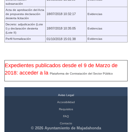
subsanación
Acta de aprobación del Acta
18/07/2018 10:32:17
de propuesta declaración
Evidencias
desierta licitación
Decreto: adjudicación (Lote
18/07/2018 10:35:05
I) y declaración desierta
Evidencias
(Lote II)
Perfil formalización
01/10/2018 15:01:38
Evidencias
Expedientes publicados desde el 9 de Marzo de
2018: acceder a la
Plataforma de Contratación del Sector Público
Aviso Legal
Accesibilidad
Requisitos
FAQ
Contacto
© 2026 Ayuntamiento de Majadahonda