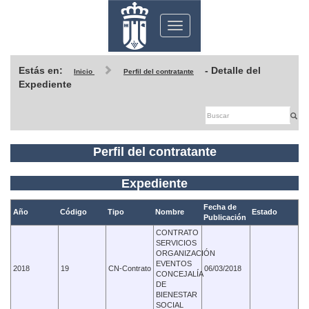
Toggle
navigation
Estás en:
- Detalle del
Inicio
Perfil del contratante
Expediente
Perfil del contratante
Expediente
Fecha de
Año
Código
Tipo
Nombre
Estado
Publicación
CONTRATO
SERVICIOS
ORGANIZACIÓN
EVENTOS
2018
19
CN-Contrato
06/03/2018
CONCEJALÍA
DE
BIENESTAR
SOCIAL