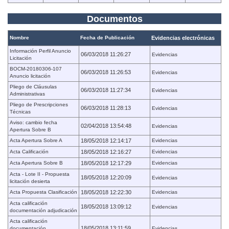
Documentos
Nombre
Fecha de Publicación
Evidencias electrónicas
Información Perfil Anuncio
06/03/2018 11:26:27
Evidencias
Licitación
BOCM-20180306-107
06/03/2018 11:26:53
Evidencias
Anuncio licitación
Pliego de Cláusulas
06/03/2018 11:27:34
Evidencias
Administrativas
Pliego de Prescripciones
06/03/2018 11:28:13
Evidencias
Técnicas
Aviso: cambio fecha
02/04/2018 13:54:48
Evidencias
Apertura Sobre B
Acta Apertura Sobre A
18/05/2018 12:14:17
Evidencias
Acta Calificación
18/05/2018 12:16:27
Evidencias
Acta Apertura Sobre B
18/05/2018 12:17:29
Evidencias
Acta - Lote II - Propuesta
18/05/2018 12:20:09
Evidencias
licitación desierta
Acta Propuesta Clasificación
18/05/2018 12:22:30
Evidencias
Acta calificación
18/05/2018 13:09:12
Evidencias
documentación adjudicación
Acta calificación
18/05/2018 13:11:59
documentación
Evidencias