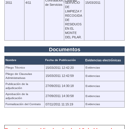
Contratación_Contrato
2011
4/11
SERVICIO
15/03/2011
de Servicios
DE
LIMPIEZA Y
RECOGIDA
DE
RESIDUOS
EN EL
MONTE
DEL PILAR.
Documentos
Nombre
Fecha de Publicación
Evidencias electrónicas
Pliego Técnico
15/03/2011 12:42:20
Evidencias
Pliego de Clausulas
15/03/2011 12:42:59
Evidencias
Administrativas
Publicación de la
27/09/2011 14:30:18
Evidencias
adjudicación
Aprobación de la
27/09/2011 14:30:58
Evidencias
adjudicación
Formalización del Contrato
07/11/2011 11:15:19
Evidencias