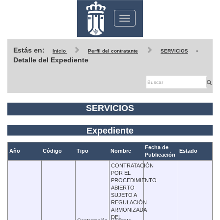
Toggle
navigation
Estás en:
-
Inicio
Perfil del contratante
SERVICIOS
Detalle del Expediente
SERVICIOS
Expediente
Fecha de
Año
Código
Tipo
Nombre
Estado
Publicación
CONTRATACIÓN
POR EL
PROCEDIMIENTO
ABIERTO
SUJETO A
REGULACIÓN
ARMONIZADA
DEL