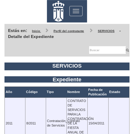
Toggle
navigation
Estás en:
-
Inicio
Perfil del contratante
SERVICIOS
Detalle del Expediente
SERVICIOS
Expediente
Fecha de
Año
Código
Tipo
Nombre
Estado
Publicación
CONTRATO
DE
SERVICIOS
PARA LA
CONTRATACIÓN
Contratación_Contrato
2011
8/2011
DE LA
15/04/2011
de Servicios
FIESTA
ANUAL DE