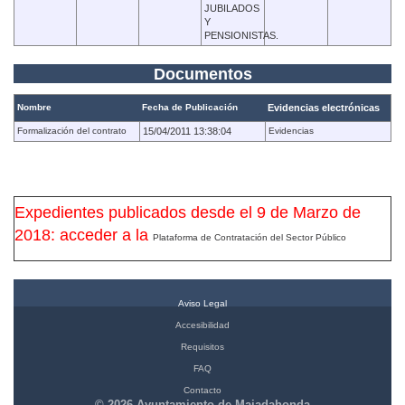
JUBILADOS
Y
PENSIONISTAS.
Documentos
Nombre
Fecha de Publicación
Evidencias electrónicas
Formalización del contrato
15/04/2011 13:38:04
Evidencias
Expedientes publicados desde el 9 de Marzo de
2018: acceder a la
Plataforma de Contratación del Sector Público
Aviso Legal
Accesibilidad
Requisitos
FAQ
Contacto
© 2026 Ayuntamiento de Majadahonda