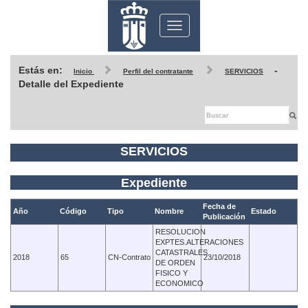
Toggle
navigation
Estás en:
-
Inicio
Perfil del contratante
SERVICIOS
Detalle del Expediente
SERVICIOS
Expediente
Fecha de
Año
Código
Tipo
Nombre
Estado
Publicación
RESOLUCION
EXPTES.ALTERACIONES
CATASTRALES
2018
65
CN-Contrato
23/10/2018
DE ORDEN
FISICO Y
ECONOMICO