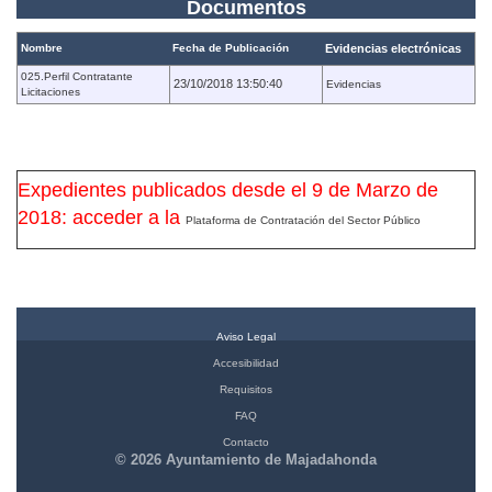
Documentos
Nombre
Fecha de Publicación
Evidencias electrónicas
025.Perfil Contratante
23/10/2018 13:50:40
Evidencias
Licitaciones
Expedientes publicados desde el 9 de Marzo de
2018: acceder a la
Plataforma de Contratación del Sector Público
Aviso Legal
Accesibilidad
Requisitos
FAQ
Contacto
© 2026 Ayuntamiento de Majadahonda