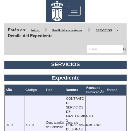
Toggle
navigation
Estás en:
-
Inicio
Perfil del contratante
SERVICIOS
Detalle del Expediente
SERVICIOS
Expediente
Fecha de
Año
Código
Tipo
Nombre
Estado
Publicación
CONTRATO
DE
SERVICIOS
DE
MANTENIMIENTO
Y
Contratación_Contrato
2010
42/10
CONSERVACIÓN
01/10/2010
de Servicios
DE ZONAS