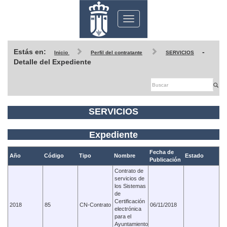
Toggle
navigation
Estás en:
-
Inicio
Perfil del contratante
SERVICIOS
Detalle del Expediente
SERVICIOS
Expediente
Fecha de
Año
Código
Tipo
Nombre
Estado
Publicación
Contrato de
servicios de
los Sistemas
de
Certificación
2018
85
CN-Contrato
06/11/2018
electrónica
para el
Ayuntamiento