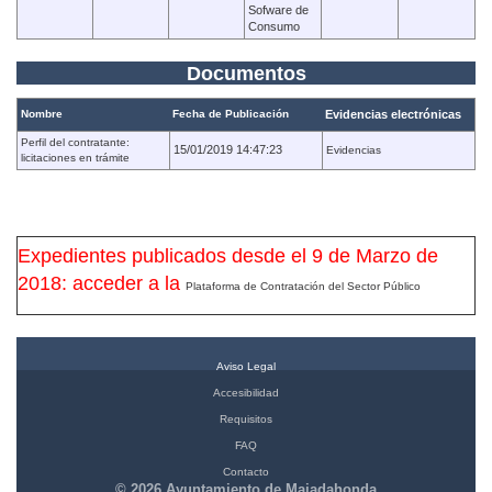
Sofware de
Consumo
Documentos
Nombre
Fecha de Publicación
Evidencias electrónicas
Perfil del contratante:
15/01/2019 14:47:23
Evidencias
licitaciones en trámite
Expedientes publicados desde el 9 de Marzo de
2018: acceder a la
Plataforma de Contratación del Sector Público
Aviso Legal
Accesibilidad
Requisitos
FAQ
Contacto
© 2026 Ayuntamiento de Majadahonda