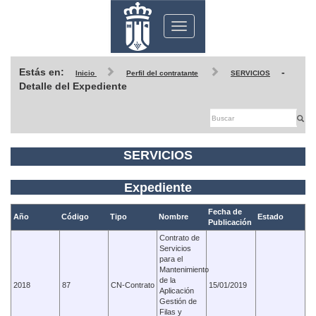
Toggle
navigation
Estás en:
-
Inicio
Perfil del contratante
SERVICIOS
Detalle del Expediente
SERVICIOS
Expediente
Fecha de
Año
Código
Tipo
Nombre
Estado
Publicación
Contrato de
Servicios
para el
Mantenimiento
de la
2018
87
CN-Contrato
15/01/2019
Aplicación
Gestión de
Filas y