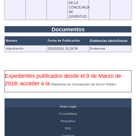
DE LA
CONCEJALÍA
DE
JUVENTUD.
Documentos
Nombre
Fecha de Publicación
Evidencias electrónicas
Adjudicación
03/10/2011 15:29:39
Evidencias
Expedientes publicados desde el 9 de Marzo de
2018: acceder a la
Plataforma de Contratación del Sector Público
Aviso Legal
Accesibilidad
Requisitos
FAQ
Contacto