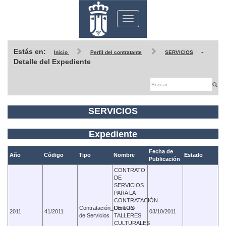
Toggle
navigation
Estás en:
-
Inicio
Perfil del contratante
SERVICIOS
Detalle del Expediente
SERVICIOS
Expediente
Fecha de
Año
Código
Tipo
Nombre
Estado
Publicación
CONTRATO
DE
SERVICIOS
PARA LA
CONTRATACIÓN
Contratación_Contrato
DE LOS
2011
41/2011
03/10/2011
de Servicios
TALLERES
CULTURALES