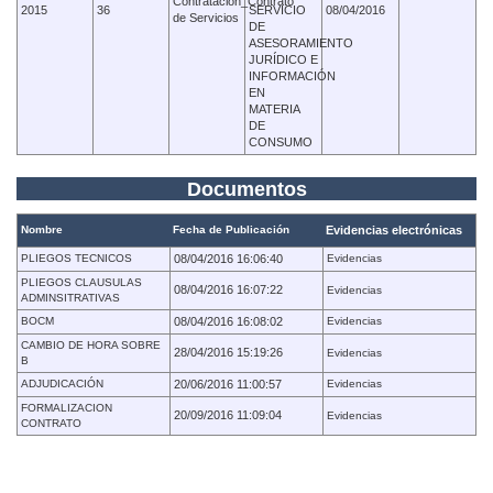
Contratación_Contrato
2015
36
SERVICIO
08/04/2016
de Servicios
DE
ASESORAMIENTO
JURÍDICO E
INFORMACIÓN
EN
MATERIA
DE
CONSUMO
Documentos
Nombre
Fecha de Publicación
Evidencias electrónicas
PLIEGOS TECNICOS
08/04/2016 16:06:40
Evidencias
PLIEGOS CLAUSULAS
08/04/2016 16:07:22
Evidencias
ADMINSITRATIVAS
BOCM
08/04/2016 16:08:02
Evidencias
CAMBIO DE HORA SOBRE
28/04/2016 15:19:26
Evidencias
B
ADJUDICACIÓN
20/06/2016 11:00:57
Evidencias
FORMALIZACION
20/09/2016 11:09:04
Evidencias
CONTRATO