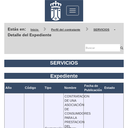
Toggle
navigation
Estás en:
-
Inicio
Perfil del contratante
SERVICIOS
Detalle del Expediente
SERVICIOS
Expediente
Fecha de
Año
Código
Tipo
Nombre
Estado
Publicación
CONTRATACION
DE UNA
ASOCIACIÓN
DE
CONSUMIDORES
PARA LA
PRESTACION
DEL