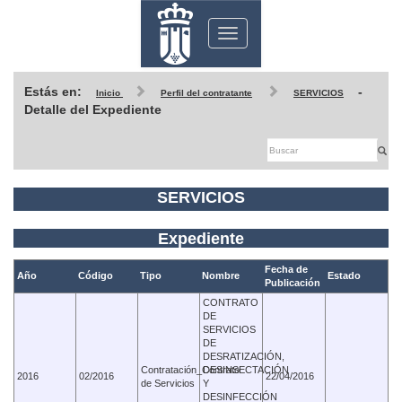
Toggle
navigation
Estás en:
-
Inicio
Perfil del contratante
SERVICIOS
Detalle del Expediente
SERVICIOS
Expediente
Fecha de
Año
Código
Tipo
Nombre
Estado
Publicación
CONTRATO
DE
SERVICIOS
DE
DESRATIZACIÓN,
Contratación_Contrato
DESINSECTACIÓN
2016
02/2016
22/04/2016
de Servicios
Y
DESINFECCIÓN