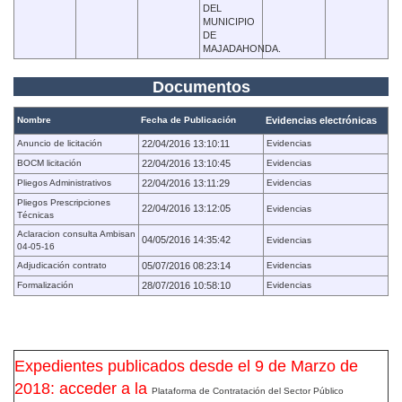
DEL
MUNICIPIO
DE
MAJADAHONDA.
Documentos
Nombre
Fecha de Publicación
Evidencias electrónicas
Anuncio de licitación
22/04/2016 13:10:11
Evidencias
BOCM licitación
22/04/2016 13:10:45
Evidencias
Pliegos Administrativos
22/04/2016 13:11:29
Evidencias
Pliegos Prescripciones
22/04/2016 13:12:05
Evidencias
Técnicas
Aclaracion consulta Ambisan
04/05/2016 14:35:42
Evidencias
04-05-16
Adjudicación contrato
05/07/2016 08:23:14
Evidencias
Formalización
28/07/2016 10:58:10
Evidencias
Expedientes publicados desde el 9 de Marzo de
2018: acceder a la
Plataforma de Contratación del Sector Público