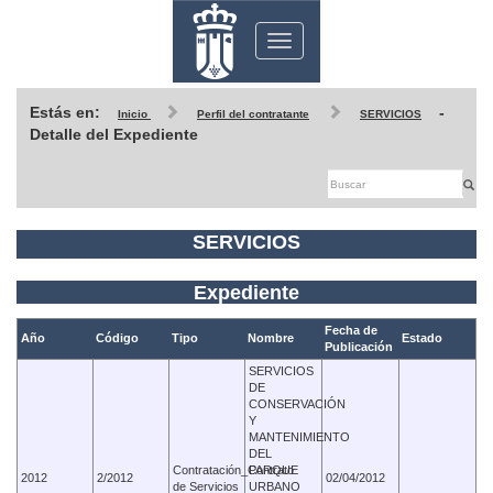
Toggle
navigation
Estás en:
-
Inicio
Perfil del contratante
SERVICIOS
Detalle del Expediente
SERVICIOS
Expediente
Fecha de
Año
Código
Tipo
Nombre
Estado
Publicación
SERVICIOS
DE
CONSERVACIÓN
Y
MANTENIMIENTO
DEL
Contratación_Contrato
PARQUE
2012
2/2012
02/04/2012
de Servicios
URBANO