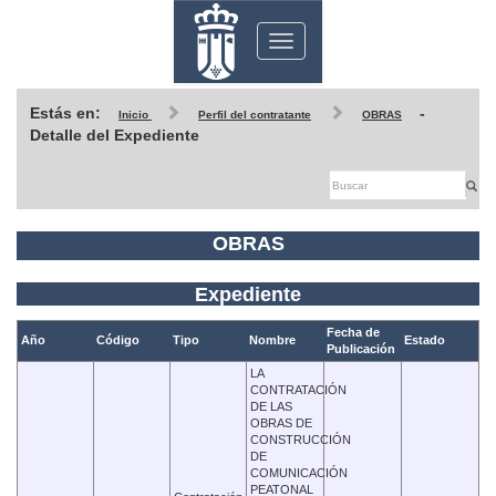
Toggle
navigation
Estás en:
-
Inicio
Perfil del contratante
OBRAS
Detalle del Expediente
OBRAS
Expediente
Fecha de
Año
Código
Tipo
Nombre
Estado
Publicación
LA
CONTRATACIÓN
DE LAS
OBRAS DE
CONSTRUCCIÓN
DE
COMUNICACIÓN
PEATONAL