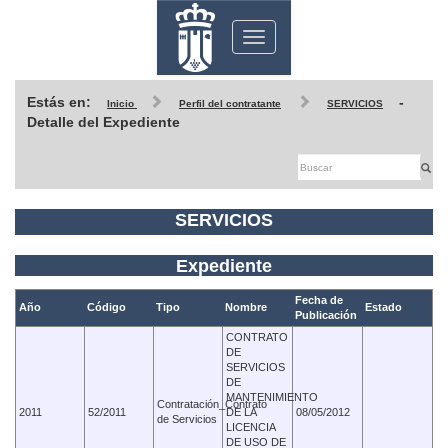
Toggle
navigation
Estás en:
-
Inicio
Perfil del contratante
SERVICIOS
Detalle del Expediente
SERVICIOS
Expediente
Fecha de
Año
Código
Tipo
Nombre
Estado
Publicación
CONTRATO
DE
SERVICIOS
DE
MANTENIMIENTO
Contratación_Contrato
2011
52/2011
DE LA
08/05/2012
de Servicios
LICENCIA
DE USO DE