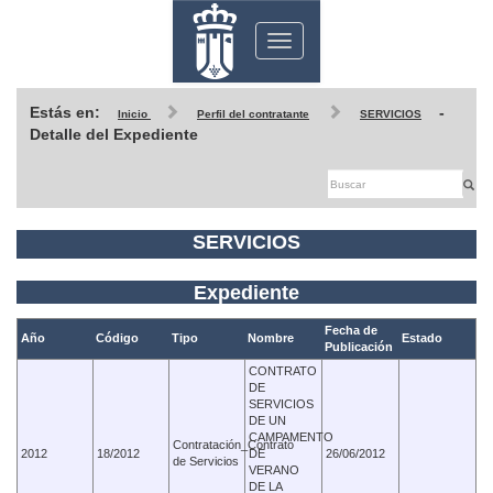
Toggle
navigation
Estás en:
-
Inicio
Perfil del contratante
SERVICIOS
Detalle del Expediente
SERVICIOS
Expediente
Fecha de
Año
Código
Tipo
Nombre
Estado
Publicación
CONTRATO
DE
SERVICIOS
DE UN
CAMPAMENTO
Contratación_Contrato
2012
18/2012
DE
26/06/2012
de Servicios
VERANO
DE LA