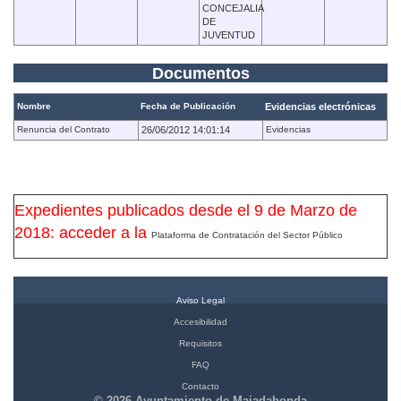
CONCEJALIA
DE
JUVENTUD
Documentos
Nombre
Fecha de Publicación
Evidencias electrónicas
Renuncia del Contrato
26/06/2012 14:01:14
Evidencias
Expedientes publicados desde el 9 de Marzo de
2018: acceder a la
Plataforma de Contratación del Sector Público
Aviso Legal
Accesibilidad
Requisitos
FAQ
Contacto
© 2026 Ayuntamiento de Majadahonda