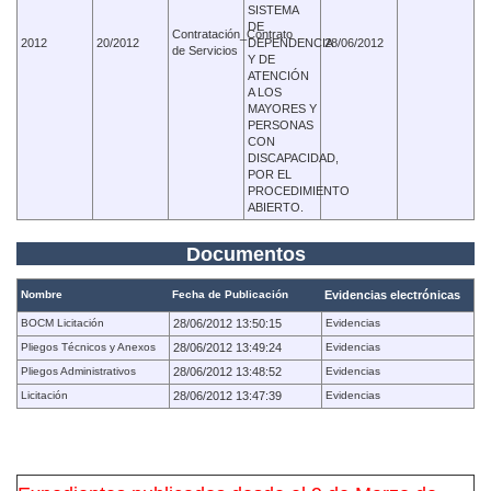
SISTEMA
DE
Contratación_Contrato
2012
20/2012
DEPENDENCIA
28/06/2012
de Servicios
Y DE
ATENCIÓN
A LOS
MAYORES Y
PERSONAS
CON
DISCAPACIDAD,
POR EL
PROCEDIMIENTO
ABIERTO.
Documentos
Nombre
Fecha de Publicación
Evidencias electrónicas
BOCM Licitación
28/06/2012 13:50:15
Evidencias
Pliegos Técnicos y Anexos
28/06/2012 13:49:24
Evidencias
Pliegos Administrativos
28/06/2012 13:48:52
Evidencias
Licitación
28/06/2012 13:47:39
Evidencias