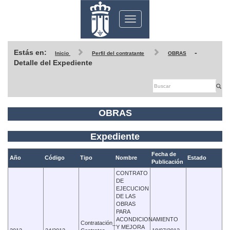
Toggle
navigation
Estás en:
-
Inicio
Perfil del contratante
OBRAS
Detalle del Expediente
OBRAS
Expediente
Fecha de
Año
Código
Tipo
Nombre
Estado
Publicación
CONTRATO
DE
EJECUCION
DE LAS
OBRAS
PARA
ACONDICIONAMIENTO
Contratación_
Y MEJORA