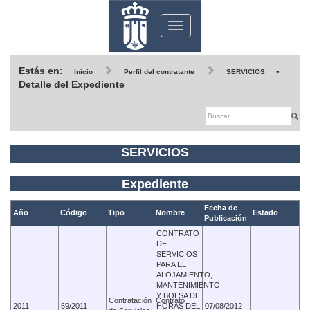
Toggle
navigation
Estás en:
-
Inicio
Perfil del contratante
SERVICIOS
Detalle del Expediente
SERVICIOS
Expediente
Fecha de
Año
Código
Tipo
Nombre
Estado
Publicación
CONTRATO
DE
SERVICIOS
PARA EL
ALOJAMIENTO,
MANTENIMIENTO
Y BOLSA DE
Contratación_Contrato
2011
59/2011
HORAS DEL
07/08/2012