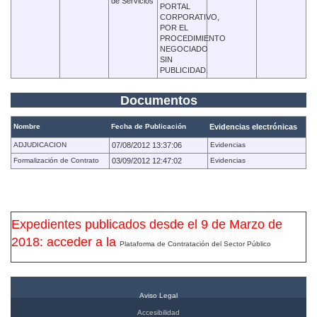
de Servicios
PORTAL
CORPORATIVO,
POR EL
PROCEDIMIENTO
NEGOCIADO
SIN
PUBLICIDAD.
Documentos
Nombre
Fecha de Publicación
Evidencias electrónicas
ADJUDICACION
07/08/2012 13:37:06
Evidencias
Formalización de Contrato
03/09/2012 12:47:02
Evidencias
Expedientes publicados desde el 9 de Marzo de
2018: acceder a la
Plataforma de Contratación del Sector Público
Aviso Legal
Accesibilidad