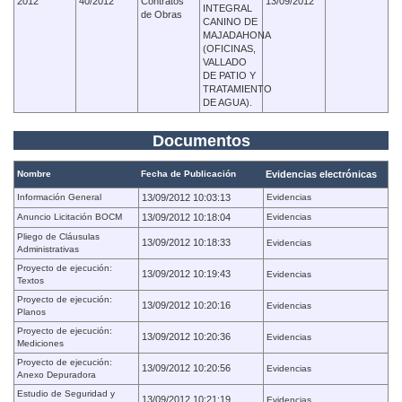
2012
40/2012
Contratos
13/09/2012
INTEGRAL
de Obras
CANINO DE
MAJADAHONA
(OFICINAS,
VALLADO
DE PATIO Y
TRATAMIENTO
DE AGUA).
Documentos
Nombre
Fecha de Publicación
Evidencias electrónicas
Información General
13/09/2012 10:03:13
Evidencias
Anuncio Licitación BOCM
13/09/2012 10:18:04
Evidencias
Pliego de Cláusulas
13/09/2012 10:18:33
Evidencias
Administrativas
Proyecto de ejecución:
13/09/2012 10:19:43
Evidencias
Textos
Proyecto de ejecución:
13/09/2012 10:20:16
Evidencias
Planos
Proyecto de ejecución:
13/09/2012 10:20:36
Evidencias
Mediciones
Proyecto de ejecución:
13/09/2012 10:20:56
Evidencias
Anexo Depuradora
Estudio de Seguridad y
13/09/2012 10:21:19
Evidencias