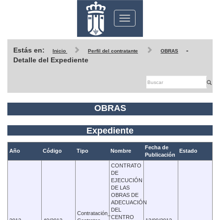
Toggle
navigation
Estás en:
-
Inicio
Perfil del contratante
OBRAS
Detalle del Expediente
OBRAS
Expediente
Fecha de
Año
Código
Tipo
Nombre
Estado
Publicación
CONTRATO
DE
EJECUCIÓN
DE LAS
OBRAS DE
ADECUACIÓN
DEL
Contratación_
CENTRO