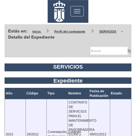
Toggle
navigation
Estás en:
-
Inicio
Perfil del contratante
SERVICIOS
Detalle del Expediente
SERVICIOS
Expediente
Fecha de
Año
Código
Tipo
Nombre
Estado
Publicación
CONTRATO
DE
SERVICIOS
PARA EL
MANTENIMIENTO
DE
ENSOBRADORA
Contratación_Contrato
2013
29/2012
D1350 y
09/01/2013