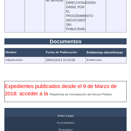
de Servicios
DIRECCIONADORA
DA500, POR
EL
PROCEDIMIENTO
NEGOCIADO
SIN
PUBLICIDAD
Documentos
Nombre
Fecha de Publicación
Evidencias electrónicas
Adjudicación
09/01/2013 10:23:00
Evidencias
Expedientes publicados desde el 9 de Marzo de
2018: acceder a la
Plataforma de Contratación del Sector Público
Aviso Legal
Accesibilidad
Requisitos