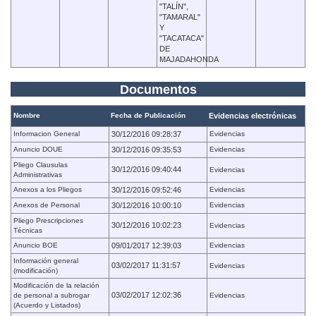
"TALÍN",
"TAMARAL"
Y
"TACATACA"
DE
MAJADAHONDA
Documentos
Nombre
Fecha de Publicación
Evidencias electrónicas
Informacion General
30/12/2016 09:28:37
Evidencias
Anuncio DOUE
30/12/2016 09:35:53
Evidencias
Pliego Clausulas
30/12/2016 09:40:44
Evidencias
Administrativas
Anexos a los Pliegos
30/12/2016 09:52:46
Evidencias
Anexos de Personal
30/12/2016 10:00:10
Evidencias
Pliego Prescripciones
30/12/2016 10:02:23
Evidencias
Técnicas
Anuncio BOE
09/01/2017 12:39:03
Evidencias
Información general
03/02/2017 11:31:57
Evidencias
(modificación)
Modificación de la relación
03/02/2017 12:02:36
de personal a subrogar
Evidencias
(Acuerdo y Listados)