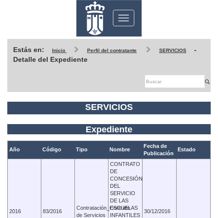
Toggle
navigation
Estás en:
-
Inicio
Perfil del contratante
SERVICIOS
Detalle del Expediente
SERVICIOS
Expediente
Fecha de
Año
Código
Tipo
Nombre
Estado
Publicación
CONTRATO
DE
CONCESIÓN
DEL
SERVICIO
DE LAS
Contratación_Contrato
ESCUELAS
2016
83/2016
30/12/2016
de Servicios
INFANTILES