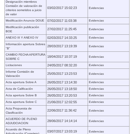
Designación miembros
Comisión de valoración de
03/02/2017 15:02:23
Evidencias
criterios sometidos a juicio
de valor
Modificación Anuncio DOUE
07/02/2017 11:03:38
Evidencias
Modificación publicación
27/02/2017 11:25:45
Evidencias
BOE
ANEXO III Y ANEXO IV
02/03/2017 14:33:25
Evidencias
Información apertura Sobres
28/03/2017 13:19:39
Evidencias
"B"
CAMBIO FECHA APERTURA
18/04/2017 10:37:19
Evidencias
SOBRE C
Licitaciones
24/05/2017 08:32:20
Evidencias
Informe Comisión de
25/05/2017 13:23:53
Evidencias
Valoración
Acta apertura Sobre A
26/05/2017 13:14:30
Evidencias
Acta de Calificación
26/05/2017 13:18:50
Evidencias
Acta apertura Sobre B
26/05/2017 13:20:53
Evidencias
Acta apertura Sobre C
21/06/2017 12:02:55
Evidencias
Acta Propuesta de
22/06/2017 11:36:42
Evidencias
Clasificación
ACUERDO DE PLENO
28/06/2017 14:14:14
Evidencias
ADJUDCIACION
Acuerdo de Pleno
03/07/2017 13:03:19
Evidencias
Adjudicación (Completo)