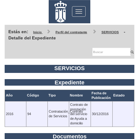
Toggle
navigation
Estás en:
-
Inicio
Perfil del contratante
SERVICIOS
Detalle del Expediente
SERVICIOS
Expediente
Fecha de
Año
Código
Tipo
Nombre
Estado
Publicación
Contrato de
prestación
Contratación_Contrato
2016
94
del servicio
30/12/2016
de Servicios
de Ayuda a
domicilio
Documentos