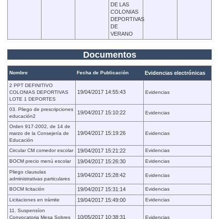
DE LAS
COLONIAS
DEPORTIVAS
DE
VERANO
Documentos
Nombre
Fecha de Publicación
Evidencias electrónicas
2 PPT DEFINITIVO
19/04/2017 14:55:43
COLONIAS DEPORTIVAS
Evidencias
LOTE 1 DEPORTES
03. Pliego de prescripciones
19/04/2017 15:10:22
Evidencias
educación2
Orden 917-2002, de 14 de
19/04/2017 15:19:26
marzo de la Consejería de
Evidencias
Educación
Circular CM comedor escolar
19/04/2017 15:21:22
Evidencias
BOCM precio menú escolar
19/04/2017 15:26:30
Evidencias
Pliego clausulas
19/04/2017 15:28:42
Evidencias
administrativas particulares
BOCM licitación
19/04/2017 15:31:14
Evidencias
Licitaciones en trámite
19/04/2017 15:49:00
Evidencias
11. Suspensíon
10/05/2017 10:38:31
Convocatoria Mesa Sobres
Evidencias