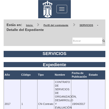
Toggle
navigation
Estás en:
-
Inicio
Perfil del contratante
SERVICIOS
Detalle del Expediente
SERVICIOS
Expediente
Fecha de
Año
Código
Tipo
Nombre
Estado
Publicación
CONTRATO
DE
SERVICIOS
DE
ORGANIZACIÓN,
DESARROLLO
2017
1
CN-Contrato
Y
19/04/2017
EVALUACIÓN