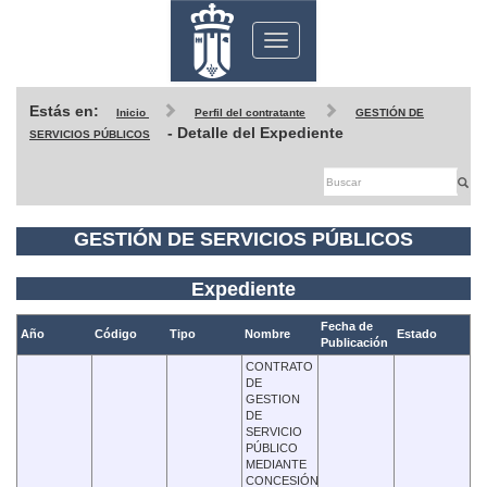
Toggle
navigation
Estás en:
Inicio
Perfil del contratante
GESTIÓN DE
- Detalle del Expediente
SERVICIOS PÚBLICOS
GESTIÓN DE SERVICIOS PÚBLICOS
Expediente
Fecha de
Año
Código
Tipo
Nombre
Estado
Publicación
CONTRATO
DE
GESTION
DE
SERVICIO
PÚBLICO
MEDIANTE
CONCESIÓN