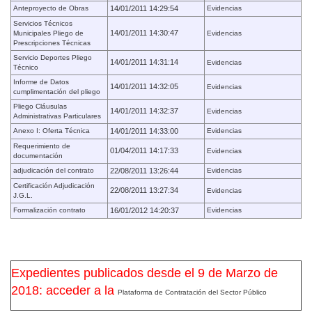
Anteproyecto de Obras
14/01/2011 14:29:54
Evidencias
Servicios Técnicos
14/01/2011 14:30:47
Municipales Pliego de
Evidencias
Prescripciones Técnicas
Servicio Deportes Pliego
14/01/2011 14:31:14
Evidencias
Técnico
Informe de Datos
14/01/2011 14:32:05
Evidencias
cumplimentación del pliego
Pliego Cláusulas
14/01/2011 14:32:37
Evidencias
Administrativas Particulares
Anexo I: Oferta Técnica
14/01/2011 14:33:00
Evidencias
Requerimiento de
01/04/2011 14:17:33
Evidencias
documentación
adjudicación del contrato
22/08/2011 13:26:44
Evidencias
Certificación Adjudicación
22/08/2011 13:27:34
Evidencias
J.G.L.
Formalización contrato
16/01/2012 14:20:37
Evidencias
Expedientes publicados desde el 9 de Marzo de
2018: acceder a la
Plataforma de Contratación del Sector Público