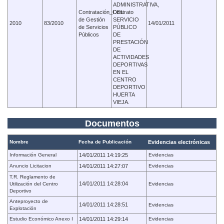
ADMINISTRATIVA,
Contratación_Contrato
DEL
de Gestión
SERVICIO
2010
83/2010
14/01/2011
de Servicios
PÚBLICO
Públicos
DE
PRESTACIÓN
DE
ACTIVIDADES
DEPORTIVAS
EN EL
CENTRO
DEPORTIVO
HUERTA
VIEJA.
Documentos
Nombre
Fecha de Publicación
Evidencias electrónicas
Información General
14/01/2011 14:19:25
Evidencias
Anuncio Licitacion
14/01/2011 14:27:07
Evidencias
T.R. Reglamento de
14/01/2011 14:28:04
Utilización del Centro
Evidencias
Deportivo
Anteproyecto de
14/01/2011 14:28:51
Evidencias
Explotación
Estudio Económico Anexo I
14/01/2011 14:29:14
Evidencias