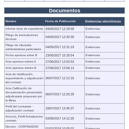
Documentos
Nombre
Fecha de Publicación
Evidencias electrónicas
Informe inicio de expediente
04/05/2017 12:29:58
Evidencias
Pliego de prescripciones
04/05/2017 12:30:39
Evidencias
técnicas
Pliego de cláusulas
04/05/2017 12:31:19
Evidencias
administrativas particulares
Fecha apertura sobre B
23/05/2017 15:28:54
Evidencias
Acta apertura sobres A
27/06/2017 13:02:53
Evidencias
Acta apertura sobres B
27/06/2017 13:06:14
Evidencias
Acta de clasificación,
06/07/2017 12:12:16
requerimiento y adjudicación
Evidencias
del contrato
Acta Calificación de
documentación presentada
06/07/2017 12:20:28
Evidencias
adjudicatario propuesto por
la Mesa
Perfil del contratate -
18/07/2017 13:45:37
Evidencias
adjudicación contrato
Anuncio_Perfil formalizacion
03/08/2017 14:12:25
Evidencias
contrato
Decreto - CONTINUIDAD
01/02/2018 10:05:02
Evidencias