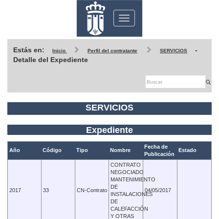
Toggle
navigation
Estás en:
-
Inicio
Perfil del contratante
SERVICIOS
Detalle del Expediente
SERVICIOS
Expediente
Fecha de
Año
Código
Tipo
Nombre
Estado
Publicación
CONTRATO
NEGOCIADO
MANTENIMIENTO
DE
2017
33
CN-Contrato
04/05/2017
INSTALACIONES
DE
CALEFACCIÓN
Y OTRAS