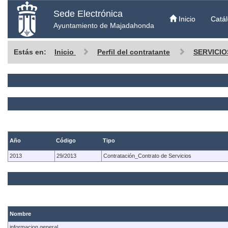
Sede Electrónica
Inicio
Catál
Ayuntamiento de Majadahonda
Estás en:
Inicio
Perfil del contratante
SERVICIO
Año
Código
Tipo
2013
29/2013
Contratación_Contrato de Servicios
Nombre
informacion general