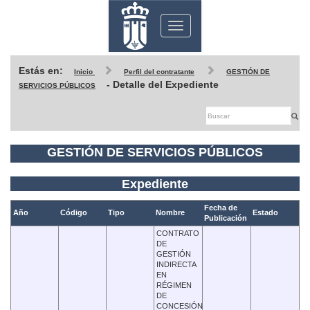
Toggle
navigation
Estás en:
Inicio
Perfil del contratante
GESTIÓN DE
- Detalle del Expediente
SERVICIOS PÚBLICOS
GESTIÓN DE SERVICIOS PÚBLICOS
Expediente
Fecha de
Año
Código
Tipo
Nombre
Estado
Publicación
CONTRATO
DE
GESTIÓN
INDIRECTA
EN
RÉGIMEN
DE
CONCESIÓN