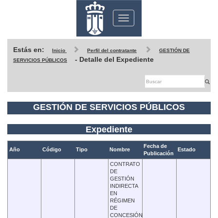
Toggle
navigation
Estás en:
Inicio
Perfil del contratante
GESTIÓN DE
- Detalle del Expediente
SERVICIOS PÚBLICOS
GESTIÓN DE SERVICIOS PÚBLICOS
Expediente
Fecha de
Año
Código
Tipo
Nombre
Estado
Publicación
CONTRATO
DE
GESTIÓN
INDIRECTA
EN
RÉGIMEN
DE
CONCESIÓN