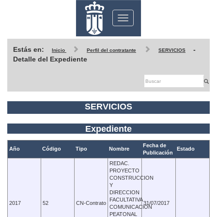
Toggle
navigation
Estás en:
-
Inicio
Perfil del contratante
SERVICIOS
Detalle del Expediente
SERVICIOS
Expediente
Fecha de
Año
Código
Tipo
Nombre
Estado
Publicación
REDAC.
PROYECTO
CONSTRUCCION
Y
DIRECCION
FACULTATIVA
2017
52
CN-Contrato
31/07/2017
COMUNICACION
PEATONAL