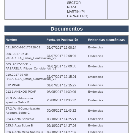
SECTOR
ROZA
MARTIN (P.I
CARRALERO)
Documentos
Nombre
Fecha de Publicación
Evidencias electrónicas
021.BOCM-20170728-53
31/07/2017 12:00:14
Evidencias
006. 2017-05-31 -
31/07/2017 12:09:04
Evidencias
PASARELA_Datos_Contratación_V2
005. 2017-05-31 -
31/07/2017 12:09:33
Evidencias
PASARELA_Pliego_Condiciones_V2
010.2017-07-05 -
31/07/2017 12:15:01
Evidencias
PASARELA_Datos_Contratación_V3
012.PCAP
31/07/2017 12:15:27
Evidencias
012-1 ANEXOS PCAP
03/08/2017 11:30:06
Evidencias
25.3.Perfil Aviso día
23/08/2017 11:36:22
Evidencias
apertura Sobre B
27.2.Perfil Comunicación
30/08/2017 11:43:22
Evidencias
Apertura Sobre C
024.4.Acta Sobres A
09/10/2017 14:25:21
Evidencias
025.6.Acta Sobre B
09/10/2017 14:27:08
Evidencias
026.4.Acta Mesa Sobres C
09/10/2017 14:27:37
Evidencias