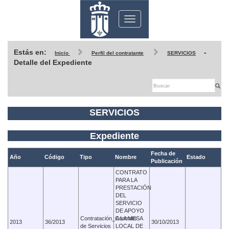
Toggle
navigation
Estás en:
-
Inicio
Perfil del contratante
SERVICIOS
Detalle del Expediente
SERVICIOS
Expediente
Fecha de
Año
Código
Tipo
Nombre
Estado
Publicación
CONTRATO
PARA LA
PRESTACIÓN
DEL
SERVICIO
DE APOYO
Contratación_Contrato
A LA MESA
2013
36/2013
30/10/2013
de Servicios
LOCAL DE