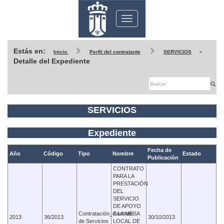
Toggle
navigation
Estás en:
-
Inicio
Perfil del contratante
SERVICIOS
Detalle del Expediente
SERVICIOS
Expediente
Fecha de
Año
Código
Tipo
Nombre
Estado
Publicación
CONTRATO
PARA LA
PRESTACIÓN
DEL
SERVICIO
DE APOYO
Contratación_Contrato
A LA MESA
2013
36/2013
30/10/2013
de Servicios
LOCAL DE