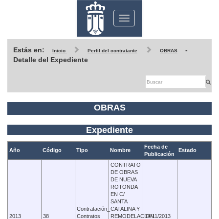
Toggle
navigation
Estás en:
-
Inicio
Perfil del contratante
OBRAS
Detalle del Expediente
OBRAS
Expediente
Fecha de
Año
Código
Tipo
Nombre
Estado
Publicación
CONTRATO
DE OBRAS
DE NUEVA
ROTONDA
EN C/
SANTA
Contratación_
CATALINA Y
2013
38
Contratos
REMODELACION
14/11/2013