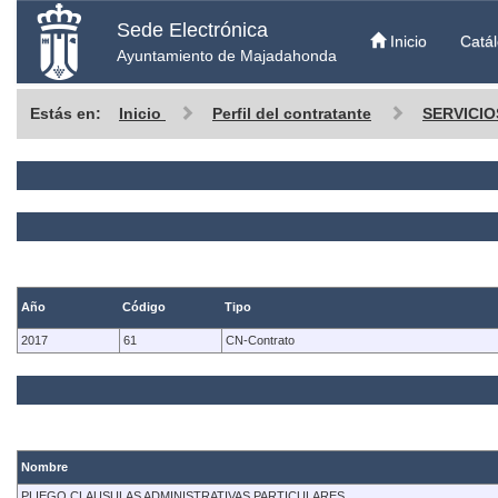
Sede Electrónica
Inicio
Catál
Ayuntamiento de Majadahonda
Estás en:
Inicio
Perfil del contratante
SERVICIO
Año
Código
Tipo
2017
61
CN-Contrato
Nombre
PLIEGO CLAUSULAS ADMINISTRATIVAS PARTICULARES