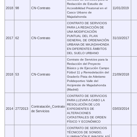
Redacción de Estudio de
2018
98
CN-Contrato
11/01/2019
Accesibilidad Peatonal en el
Casco Urbano de
Majadahonda
CONTRATO DE SERVICIOS
PARA LA REDACCIÓN DE
UNA MODIFICACIÓN
PUNTUAL DEL PLAN
2017
62
CN-Contrato
31/10/2017
GENERAL DE ORDENACIÓN
URBANA DE MAJADAHONDA
EN DIFERENTES ÁMBITOS
DEL SUELO URBANO
Contrato de Servicios para la
Redacción del Proyecto
Básico y de Ejecución Campo
Fútbol 11 y Remodelación del
2018
53
CN-Contrato
21/09/2018
Graderío Pista de Atletismo
Polideportivo Valle del
Arcipreste de Majadahonda
(Madrid)
CONTRATO DE SERVICIOS
PARA LLEVAR A CABO LA
RESOLUCIÓN DE LOS
Contratación_Contrato
2014
2772013
03/03/2014
EXPEDIENTES DE
de Servicios
ALTERACIONES
CATASTRALES DE ORDEN
FÍSICO Y ECONÓMICO
CONTRATO DE SERVICIOS
TÉCNICOS DE SONIDO,
ILUMINACIÓN E IMAGEN, ASÍ