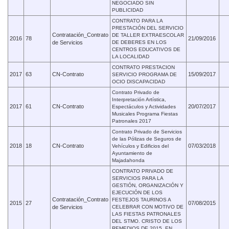
NEGOCIADO SIN
PUBLICIDAD
CONTRATO PARA LA
PRESTACIÓN DEL SERVICIO
Contratación_Contrato
DE TALLER EXTRAESCOLAR
2016
78
21/09/2016
de Servicios
DE DEBERES EN LOS
CENTROS EDUCATIVOS DE
LA LOCALIDAD
CONTRATO PRESTACION
2017
63
CN-Contrato
15/09/2017
SERVICIO PROGRAMA DE
OCIO DISCAPACIDAD
Contrato Privado de
Interpretación Artística,
2017
61
CN-Contrato
20/07/2017
Espectáculos y Actividades
Musicales Programa Fiestas
Patronales 2017
Contrato Privado de Servicios
de las Pólizas de Seguros de
2018
18
CN-Contrato
07/03/2018
Vehículos y Edificios del
Ayuntamiento de
Majadahonda
CONTRATO PRIVADO DE
SERVICIOS PARA LA
GESTIÓN, ORGANIZACIÓN Y
EJECUCIÓN DE LOS
Contratación_Contrato
FESTEJOS TAURINOS A
2015
27
07/08/2015
de Servicios
CELEBRAR CON MOTIVO DE
LAS FIESTAS PATRONALES
DEL STMO. CRISTO DE LOS
REMEDIOS DE 2015, EN