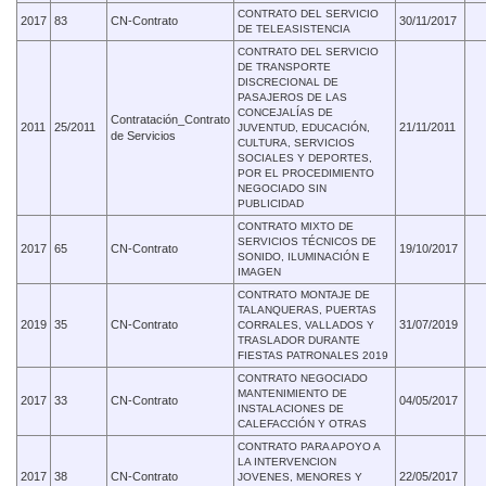
CONTRATO DEL SERVICIO
2017
83
CN-Contrato
30/11/2017
DE TELEASISTENCIA
CONTRATO DEL SERVICIO
DE TRANSPORTE
DISCRECIONAL DE
PASAJEROS DE LAS
CONCEJALÍAS DE
Contratación_Contrato
2011
25/2011
21/11/2011
JUVENTUD, EDUCACIÓN,
de Servicios
CULTURA, SERVICIOS
SOCIALES Y DEPORTES,
POR EL PROCEDIMIENTO
NEGOCIADO SIN
PUBLICIDAD
CONTRATO MIXTO DE
SERVICIOS TÉCNICOS DE
2017
65
CN-Contrato
19/10/2017
SONIDO, ILUMINACIÓN E
IMAGEN
CONTRATO MONTAJE DE
TALANQUERAS, PUERTAS
2019
35
CN-Contrato
31/07/2019
CORRALES, VALLADOS Y
TRASLADOR DURANTE
FIESTAS PATRONALES 2019
CONTRATO NEGOCIADO
MANTENIMIENTO DE
2017
33
CN-Contrato
04/05/2017
INSTALACIONES DE
CALEFACCIÓN Y OTRAS
CONTRATO PARA APOYO A
LA INTERVENCION
2017
38
CN-Contrato
22/05/2017
JOVENES, MENORES Y