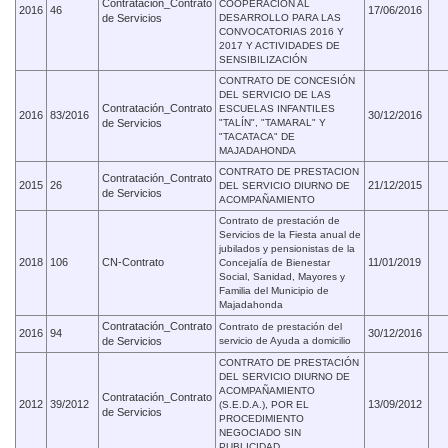
Contratación_Contrato
COOPERACIÓN AL
2016
46
17/06/2016
de Servicios
DESARROLLO PARA LAS
CONVOCATORIAS 2016 Y
2017 Y ACTIVIDADES DE
SENSIBILIZACIÓN
CONTRATO DE CONCESIÓN
DEL SERVICIO DE LAS
Contratación_Contrato
ESCUELAS INFANTILES
2016
83/2016
30/12/2016
de Servicios
"TALÍN", "TAMARAL" Y
"TACATACA" DE
MAJADAHONDA
CONTRATO DE PRESTACION
Contratación_Contrato
2015
26
21/12/2015
DEL SERVICIO DIURNO DE
de Servicios
ACOMPAÑAMIENTO
Contrato de prestación de
Servicios de la Fiesta anual de
jubilados y pensionistas de la
2018
106
CN-Contrato
11/01/2019
Concejalía de Bienestar
Social, Sanidad, Mayores y
Familia del Municipio de
Majadahonda
Contratación_Contrato
Contrato de prestación del
2016
94
30/12/2016
de Servicios
servicio de Ayuda a domicilio
CONTRATO DE PRESTACIÓN
DEL SERVICIO DIURNO DE
ACOMPAÑAMIENTO
Contratación_Contrato
2012
39/2012
13/09/2012
(S.E.D.A.), POR EL
de Servicios
PROCEDIMIENTO
NEGOCIADO SIN
PUBLICIDAD