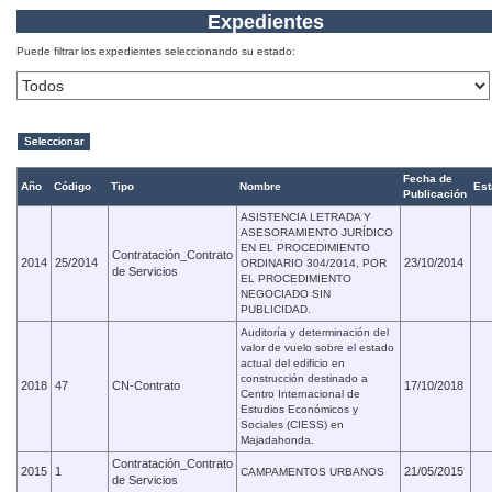
Expedientes
Puede filtrar los expedientes seleccionando su estado:
Fecha de
Año
Código
Tipo
Nombre
Est
Publicación
ASISTENCIA LETRADA Y
ASESORAMIENTO JURÍDICO
EN EL PROCEDIMIENTO
Contratación_Contrato
2014
25/2014
23/10/2014
ORDINARIO 304/2014, POR
de Servicios
EL PROCEDIMIENTO
NEGOCIADO SIN
PUBLICIDAD.
Auditoría y determinación del
valor de vuelo sobre el estado
actual del edificio en
construcción destinado a
2018
47
CN-Contrato
17/10/2018
Centro Internacional de
Estudios Económicos y
Sociales (CIESS) en
Majadahonda.
Contratación_Contrato
2015
1
21/05/2015
CAMPAMENTOS URBANOS
de Servicios