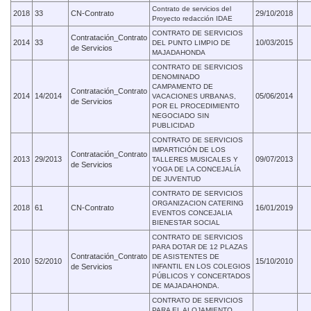
Contrato de servicios del
2018
33
CN-Contrato
29/10/2018
Proyecto redacción IDAE
CONTRATO DE SERVICIOS
Contratación_Contrato
2014
33
10/03/2015
DEL PUNTO LIMPIO DE
de Servicios
MAJADAHONDA
CONTRATO DE SERVICIOS
DENOMINADO
CAMPAMENTO DE
Contratación_Contrato
2014
14/2014
05/06/2014
VACACIONES URBANAS,
de Servicios
POR EL PROCEDIMIENTO
NEGOCIADO SIN
PUBLICIDAD
CONTRATO DE SERVICIOS
IMPARTICIÓN DE LOS
Contratación_Contrato
2013
29/2013
09/07/2013
TALLERES MUSICALES Y
de Servicios
YOGA DE LA CONCEJALÍA
DE JUVENTUD
CONTRATO DE SERVICIOS
ORGANIZACION CATERING
2018
61
CN-Contrato
16/01/2019
EVENTOS CONCEJALIA
BIENESTAR SOCIAL
CONTRATO DE SERVICIOS
PARA DOTAR DE 12 PLAZAS
Contratación_Contrato
DE ASISTENTES DE
2010
52/2010
15/10/2010
de Servicios
INFANTIL EN LOS COLEGIOS
PÚBLICOS Y CONCERTADOS
DE MAJADAHONDA.
CONTRATO DE SERVICIOS
PARA EL ALOJAMIENTO,