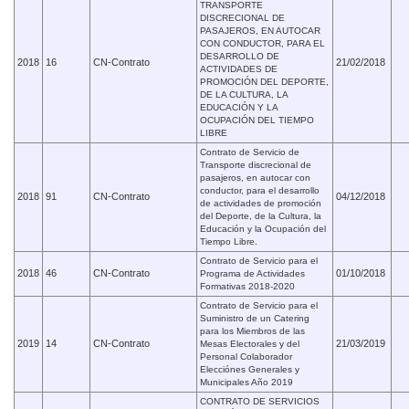
TRANSPORTE
DISCRECIONAL DE
PASAJEROS, EN AUTOCAR
CON CONDUCTOR, PARA EL
DESARROLLO DE
2018
16
CN-Contrato
21/02/2018
ACTIVIDADES DE
PROMOCIÓN DEL DEPORTE,
DE LA CULTURA, LA
EDUCACIÓN Y LA
OCUPACIÓN DEL TIEMPO
LIBRE
Contrato de Servicio de
Transporte discrecional de
pasajeros, en autocar con
conductor, para el desarrollo
2018
91
CN-Contrato
04/12/2018
de actividades de promoción
del Deporte, de la Cultura, la
Educación y la Ocupación del
Tiempo Libre.
Contrato de Servicio para el
2018
46
CN-Contrato
01/10/2018
Programa de Actividades
Formativas 2018-2020
Contrato de Servicio para el
Suministro de un Catering
para los Miembros de las
2019
14
CN-Contrato
21/03/2019
Mesas Electorales y del
Personal Colaborador
Elecciónes Generales y
Municipales Año 2019
CONTRATO DE SERVICIOS