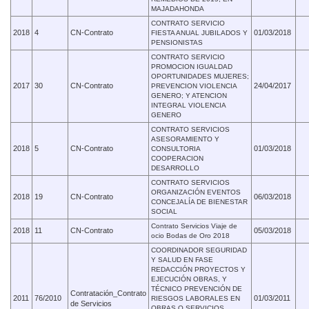
MAJADAHONDA
CONTRATO SERVICIO
2018
4
CN-Contrato
01/03/2018
FIESTA ANUAL JUBILADOS Y
PENSIONISTAS
CONTRATO SERVICIO
PROMOCION IGUALDAD
OPORTUNIDADES MUJERES;
2017
30
CN-Contrato
24/04/2017
PREVENCION VIOLENCIA
GENERO; Y ATENCION
INTEGRAL VIOLENCIA
GENERO
CONTRATO SERVICIOS
ASESORAMIENTO Y
2018
5
CN-Contrato
01/03/2018
CONSULTORIA
COOPERACION
DESARROLLO
CONTRATO SERVICIOS
ORGANIZACIÓN EVENTOS
2018
19
CN-Contrato
06/03/2018
CONCEJALÍA DE BIENESTAR
SOCIAL
Contrato Servicios Viaje de
2018
11
CN-Contrato
05/03/2018
ocio Bodas de Oro 2018
COORDINADOR SEGURIDAD
Y SALUD EN FASE
REDACCIÓN PROYECTOS Y
EJECUCIÓN OBRAS, Y
TÉCNICO PREVENCIÓN DE
Contratación_Contrato
2011
76/2010
01/03/2011
RIESGOS LABORALES EN
de Servicios
OBRAS O SERVICIOS