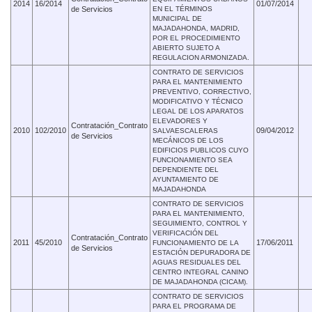
2014
16/2014
01/07/2014
de Servicios
EN EL TÉRMINOS
MUNICIPAL DE
MAJADAHONDA, MADRID,
POR EL PROCEDIMIENTO
ABIERTO SUJETO A
REGULACION ARMONIZADA.
CONTRATO DE SERVICIOS
PARA EL MANTENIMIENTO
PREVENTIVO, CORRECTIVO,
MODIFICATIVO Y TÉCNICO
LEGAL DE LOS APARATOS
ELEVADORES Y
Contratación_Contrato
2010
102/2010
09/04/2012
SALVAESCALERAS
de Servicios
MECÁNICOS DE LOS
EDIFICIOS PUBLICOS CUYO
FUNCIONAMIENTO SEA
DEPENDIENTE DEL
AYUNTAMIENTO DE
MAJADAHONDA
CONTRATO DE SERVICIOS
PARA EL MANTENIMIENTO,
SEGUIMIENTO, CONTROL Y
VERIFICACIÓN DEL
Contratación_Contrato
2011
45/2010
17/06/2011
FUNCIONAMIENTO DE LA
de Servicios
ESTACIÓN DEPURADORA DE
AGUAS RESIDUALES DEL
CENTRO INTEGRAL CANINO
DE MAJADAHONDA (CICAM).
CONTRATO DE SERVICIOS
PARA EL PROGRAMA DE