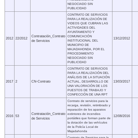
NEGOCIADO SIN
PUBLICIDAD
CONTRATO DE SERVICIOS
PARA LA REALIZACIÓN DE
VIDEOS QUE CUBRAN LAS
ACTIVIDADES DEL
AYUNTAMIENTO Y
Contratación_Contrato
COMUNICACIÓN
2012
22/2012
13/12/2012
de Servicios
INSTITUCIONAL DEL
MUNICIPIO DE
MAJADAHONDA, POR EL
PROCEDIMIENTO
NEGOCIADO SIN
PUBLICIDAD
CONTRATO DE SERVICIOS
PARA LA REALIZACIÓN DEL
ANÁLISIS DE LA SITUACIÓN
2017
2
CN-Contrato
13/03/2017
ACTUAL, DESARROLLO DE
UNA VALORACIÓN DE LOS
PUESTOS DE TRABAJO Y
CONFECCIÓN DE UNA RPT
Contrato de servicios para la
recarga, revisión, retimbrado y
reparación de los aparatos
Contratación_Contrato
extintores de incendios
2016
53
12/08/2016
de Servicios
portátiles que forman parte de
la dotación de las vehículos
de la Policía Local de
Majadahonda
Contrato de Servicios para la