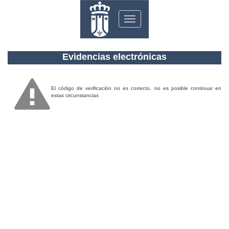
Toggle
navigation
Evidencias electrónicas
El código de verificación no es correcto, no es posible continuar en
estas circunstancias