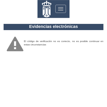
Toggle
navigation
Evidencias electrónicas
El código de verificación no es correcto, no es posible continuar en
estas circunstancias