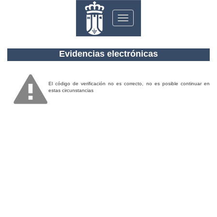
Toggle
navigation
Evidencias electrónicas
El código de verificación no es correcto, no es posible continuar en
estas circunstancias