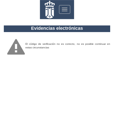
Toggle
navigation
Evidencias electrónicas
El código de verificación no es correcto, no es posible continuar en
estas circunstancias