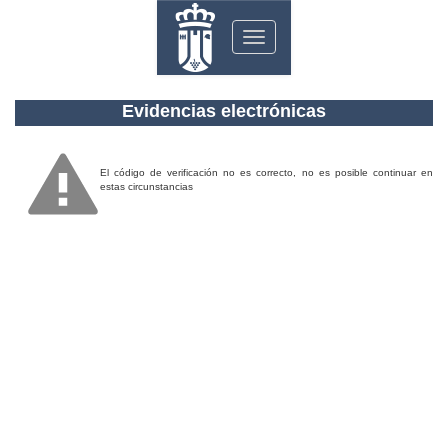
Toggle
navigation
Evidencias electrónicas
El código de verificación no es correcto, no es posible continuar en
estas circunstancias