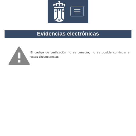
Toggle
navigation
Evidencias electrónicas
El código de verificación no es correcto, no es posible continuar en
estas circunstancias