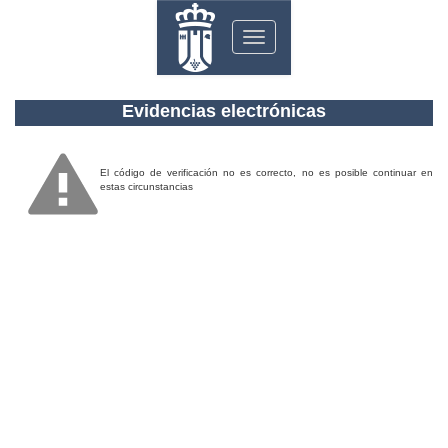
Toggle
navigation
Evidencias electrónicas
El código de verificación no es correcto, no es posible continuar en
estas circunstancias